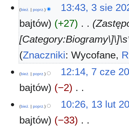
13:43, 3 sie 20
bież.
poprz.
bajtów
+27
Zastępo
[Category:Biogramy\]\]\s*
Znaczniki
:
Wycofane
R
7
12:14, 7 cze 2
bież.
poprz.
c
z
bajtów
−2
e
2
N
0
1
10:26, 13 lut 2
i
2
bież.
poprz.
3
e
3
l
bajtów
−33
p
u
o
t