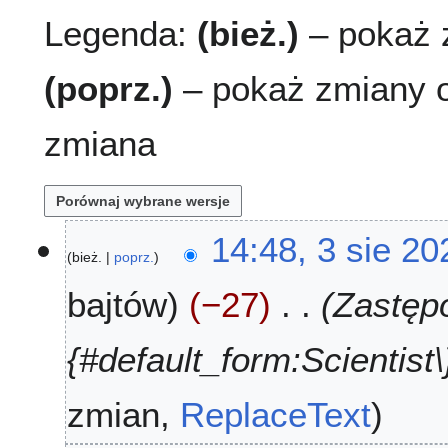
Legenda:
(bież.)
– pokaż z
(poprz.)
– pokaż zmiany o
zmiana
3
14:48, 3 sie 20
bież.
poprz.
s
i
bajtów
−27
Zastępo
e
2
0
{#default_form:Scientist\}
2
6
zmian
ReplaceText