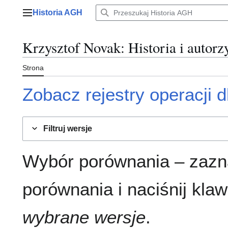
Przejdź
Historia AGH
do
Menu główne
zawartości
Krzysztof Novak
: Historia i autorz
Strona
Zobacz rejestry operacji dl
Filtruj wersje
Wybór porównania – zazn
porównania i naciśnij klaw
wybrane wersje
.