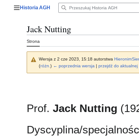
Przejdź
Historia AGH
do
Menu główne
zawartości
Jack Nutting
Strona
Wersja z 2 cze 2023, 15:18 autorstwa
HieronimSie
(
różn.
)
← poprzednia wersja
|
przejdź do aktualnej 
Prof.
Jack Nutting
(19
Dyscyplina/specjalnośc