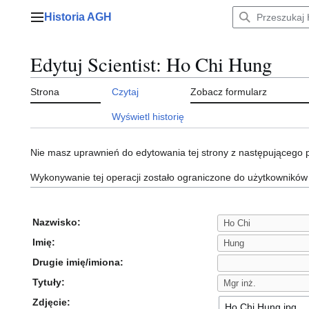
Przejdź
Historia AGH
do
Menu główne
zawartości
Edytuj Scientist: Ho Chi Hung
Strona
Czytaj
Zobacz formularz
Wyświetl historię
Nie masz uprawnień do edytowania tej strony z następującego
Wykonywanie tej operacji zostało ograniczone do użytkowników
Nazwisko:
Imię:
Drugie imię/imiona:
Tytuły:
Zdjęcie: