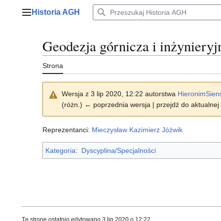
Przejdź
Historia AGH
do
Menu główne
zawartości
Geodezja górnicza i inżynieryj
Strona
Wersja z 3 lip 2020, 12:22 autorstwa
HieronimSien
(różn.) ← poprzednia wersja | przejdź do aktualnej 
Reprezentanci:
Mieczysław Kazimierz Jóźwik
Kategoria
:
Dyscyplina/Specjalności
Tę stronę ostatnio edytowano 3 lip 2020 o 12:22.