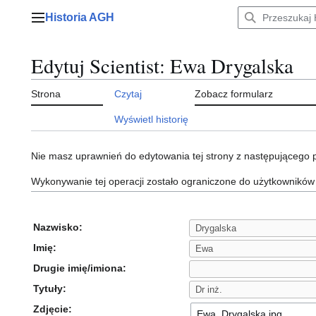
Przejdź
Historia AGH
do
Menu główne
zawartości
Edytuj Scientist: Ewa Drygalska
Strona
Czytaj
Zobacz formularz
Wyświetl historię
Nie masz uprawnień do edytowania tej strony z następującego
Wykonywanie tej operacji zostało ograniczone do użytkowników
Nazwisko:
Imię:
Drugie imię/imiona:
Tytuły:
Zdjęcie: