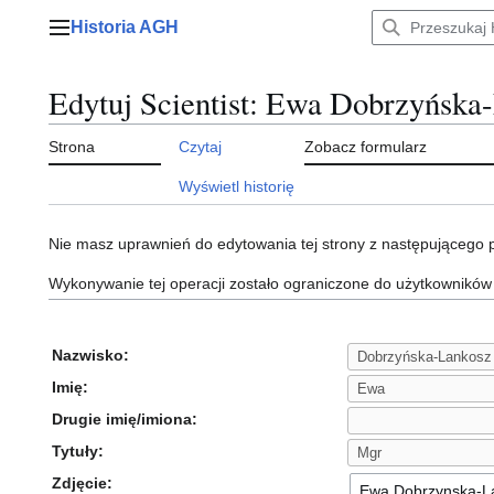
Przejdź
Historia AGH
do
Menu główne
zawartości
Edytuj Scientist: Ewa Dobrzyńska
Strona
Czytaj
Zobacz formularz
Wyświetl historię
Nie masz uprawnień do edytowania tej strony z następującego
Wykonywanie tej operacji zostało ograniczone do użytkowników
Nazwisko:
Imię:
Drugie imię/imiona:
Tytuły:
Zdjęcie: