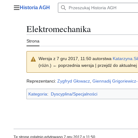
Przejdź
Historia AGH
do
Menu główne
zawartości
Elektromechanika
Strona
Wersja z 7 gru 2017, 11:50 autorstwa
Katarzyna.Si
(różn.) ← poprzednia wersja | przejdź do aktualnej 
Reprezentanci:
Zygfryd Głowacz
,
Giennadij Grigoriewicz
Kategoria
:
Dyscyplina/Specjalności
Tę stronę ostatnio edytowano 7 gru 2017 o 11:50.