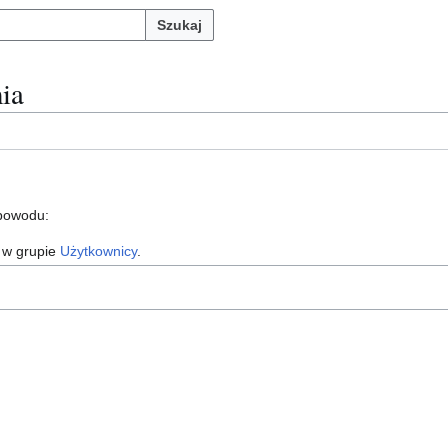
Szukaj
ia
 powodu:
 w grupie
Użytkownicy
.