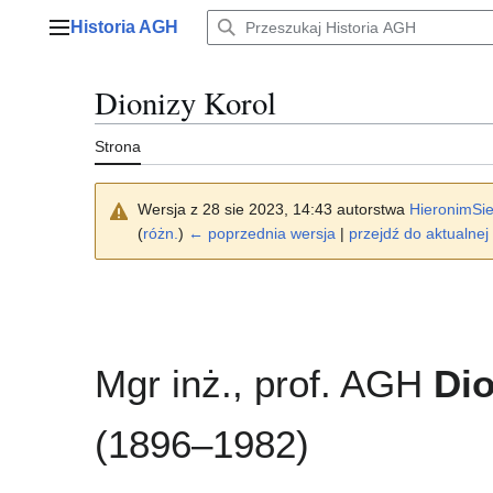
Przejdź
Historia AGH
do
Menu główne
zawartości
Dionizy Korol
Strona
Wersja z 28 sie 2023, 14:43 autorstwa
HieronimSie
(
różn.
)
← poprzednia wersja
|
przejdź do aktualnej 
Mgr inż., prof. AGH
Dio
(1896–1982)