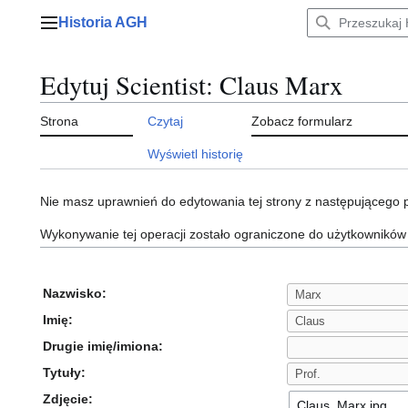
Przejdź
Historia AGH
do
Menu główne
zawartości
Edytuj Scientist: Claus Marx
Strona
Czytaj
Zobacz formularz
Wyświetl historię
Nie masz uprawnień do edytowania tej strony z następującego
Wykonywanie tej operacji zostało ograniczone do użytkowników
Nazwisko:
Imię:
Drugie imię/imiona:
Tytuły:
Zdjęcie: