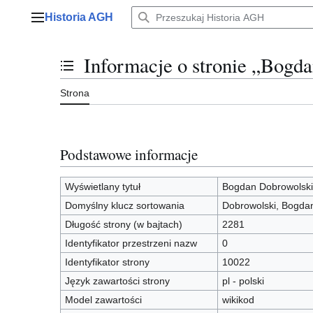
Przejdź
Historia AGH
do
Menu główne
zawartości
Informacje o stronie „Bogd
Przełącz stan spisu treści
Strona
Podstawowe informacje
Wyświetlany tytuł
Bogdan Dobrowolski
Domyślny klucz sortowania
Dobrowolski, Bogda
Długość strony (w bajtach)
2281
Identyfikator przestrzeni nazw
0
Identyfikator strony
10022
Język zawartości strony
pl - polski
Model zawartości
wikikod