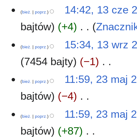
N
2
14:42, 13 cze 
i
0
bież.
poprz.
e
2
bajtów
+4
Znaczni
p
5
o
d
N
1
15:34, 13 wrz 
a
i
bież.
poprz.
3
n
e
w
o
7454 bajty
−1
p
r
o
o
z
p
d
N
2
2
11:59, 23 maj 
i
a
i
0
bież.
poprz.
3
s
n
e
2
m
u
o
bajtów
−4
p
3
a
z
o
o
j
m
p
d
N
2
11:59, 23 maj 
i
i
a
i
0
bież.
poprz.
a
s
n
e
2
n
u
o
bajtów
+87
p
3
z
o
o