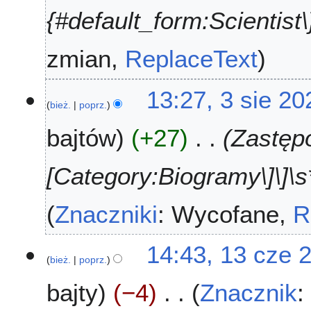
0
{#default_form:Scientist\}
2
6
zmian
ReplaceText
13:27, 3 sie 20
bież.
poprz.
bajtów
+27
Zastępo
[Category:Biogramy\]\]\s*
Znaczniki
:
Wycofane
R
1
14:43, 13 cze 
bież.
poprz.
3
c
bajty
−4
Znacznik
z
e