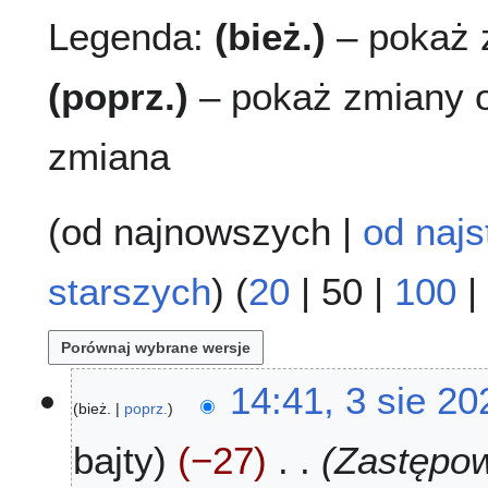
Legenda:
(bież.)
– pokaż z
(poprz.)
– pokaż zmiany o
zmiana
(
od najnowszych
|
od najs
starszych
) (
20
|
50
|
100
|
3
14:41, 3 sie 20
bież.
poprz.
s
i
bajty
−27
Zastępowa
e
2