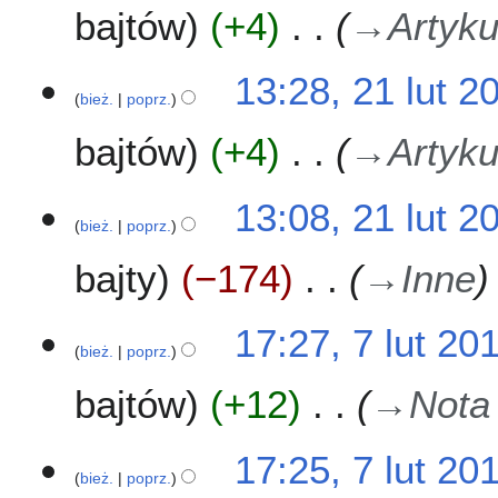
n
u
o
bajtów
+4
→
Artyku
p
u
z
o
o
t
m
p
d
2
13:28, 21 lut 2
i
i
a
0
bież.
poprz.
a
s
n
1
n
u
o
bajtów
+4
→
Artyku
8
z
o
m
p
13:08, 21 lut 2
i
i
bież.
poprz.
a
s
n
u
bajty
−174
→
Inne
z
m
7
17:27, 7 lut 20
i
bież.
poprz.
l
a
u
n
bajtów
+12
→
Nota
t
2
0
17:25, 7 lut 20
1
bież.
poprz.