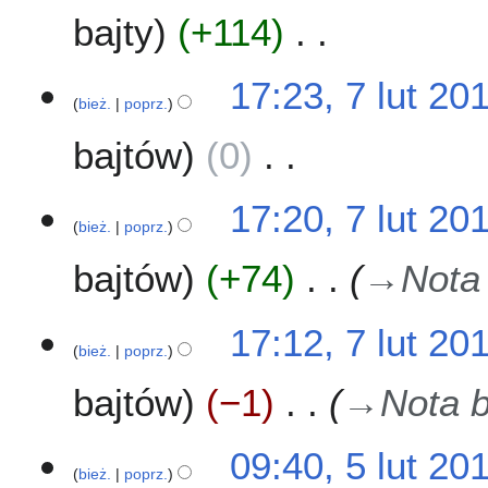
8
bajty
+114
N
17:23, 7 lut 20
i
bież.
poprz.
e
bajtów
0
p
o
d
N
17:20, 7 lut 20
a
i
bież.
poprz.
n
e
o
bajtów
+74
→
Nota
p
o
o
p
d
17:12, 7 lut 20
i
a
bież.
poprz.
s
n
u
o
bajtów
−1
→
Nota b
z
o
m
p
5
09:40, 5 lut 20
i
i
bież.
poprz.
l
a
s