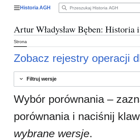
Przejdź
Historia AGH
do
Menu główne
zawartości
Artur Władysław Bęben
: Historia 
Strona
Zobacz rejestry operacji dl
Filtruj wersje
Wybór porównania – zazn
porównania i naciśnij klaw
wybrane wersje
.