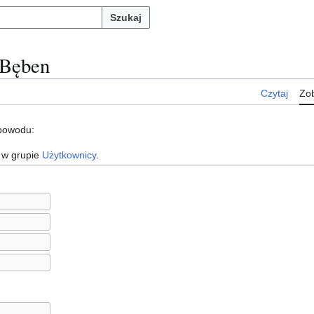
Szukaj
 Bęben
Czytaj
Zob
 powodu:
 w grupie
Użytkownicy
.