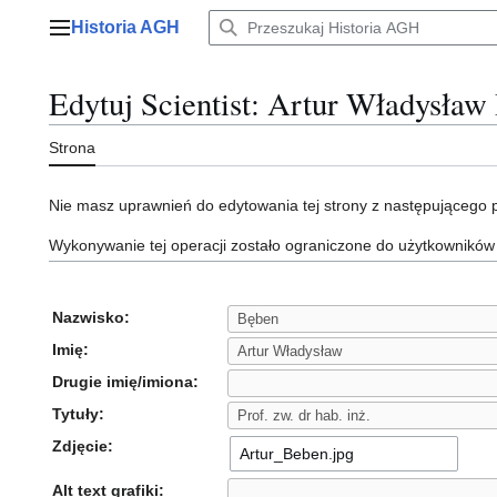
Przejdź
Historia AGH
do
Menu główne
zawartości
Edytuj Scientist: Artur Władysław
Strona
Nie masz uprawnień do edytowania tej strony z następującego
Wykonywanie tej operacji zostało ograniczone do użytkowników
Nazwisko:
Imię:
Drugie imię/imiona:
Tytuły:
Zdjęcie:
Alt text grafiki: