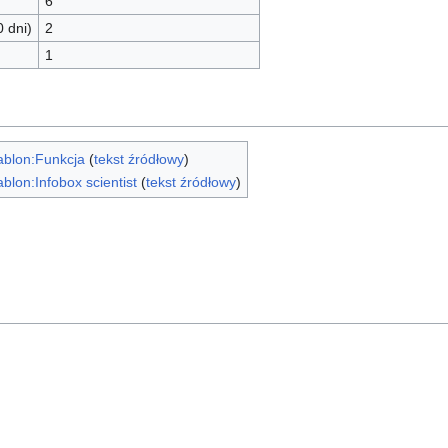
6
0 dni)
2
1
ablon:Funkcja
(
tekst źródłowy
)
blon:Infobox scientist
(
tekst źródłowy
)