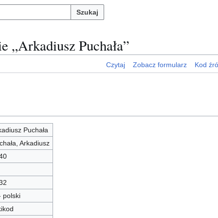
Szukaj
nie „Arkadiusz Puchała”
Czytaj
Zobacz formularz
Kod źr
kadiusz Puchała
chała, Arkadiusz
40
32
- polski
kikod