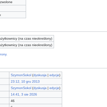
zwolone
k
żytkownicy (na czas nieokreślony)
żytkownicy (na czas nieokreślony)
rony.
SzymonSokol
(
dyskusja
|
edycje
)
23:12, 10 gru 2013
SzymonSokol
(
dyskusja
|
edycje
)
14:41, 3 sie 2026
46