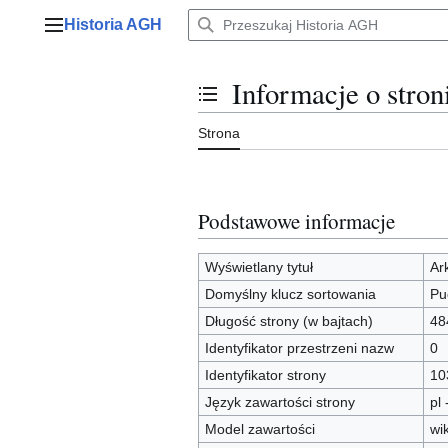
Przejdź
Historia AGH
do
Menu główne
zawartości
Informacje o stro
Przełącz stan spisu treści
Strona
Podstawowe informacje
Wyświetlany tytuł
Ar
Domyślny klucz sortowania
Pu
Długość strony (w bajtach)
48
Identyfikator przestrzeni nazw
0
Identyfikator strony
10
Język zawartości strony
pl 
Model zawartości
wi