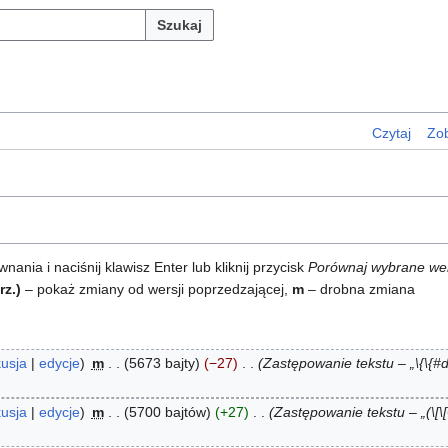
Szukaj
Czytaj
Zob
ia i naciśnij klawisz Enter lub kliknij przycisk
Porównaj wybrane we
rz.)
– pokaż zmiany od wersji poprzedzającej,
m
– drobna zmiana
usja
edycje
m
5673 bajty
−27
Zastępowanie tekstu – „\{\{#de
usja
edycje
m
5700 bajtów
+27
Zastępowanie tekstu – „(\[\[