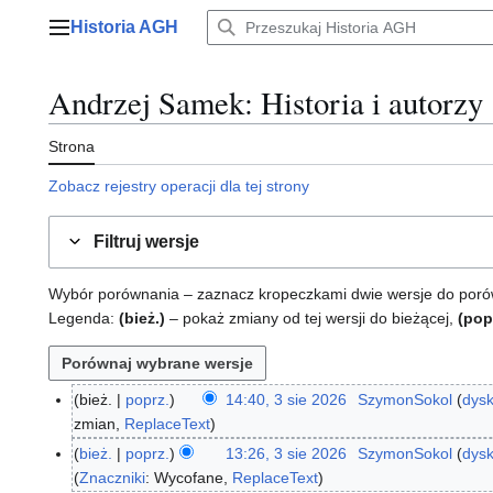
Przejdź
Historia AGH
do
Menu główne
zawartości
Andrzej Samek
: Historia i autorzy
Strona
Zobacz rejestry operacji dla tej strony
Filtruj wersje
Wybór porównania – zaznacz kropeczkami dwie wersje do porównan
Legenda:
(bież.)
– pokaż zmiany od tej wersji do bieżącej,
(pop
bież.
poprz.
14:40, 3 sie 2026
SzymonSokol
dysk
3
zmian
ReplaceText
s
i
bież.
poprz.
13:26, 3 sie 2026
SzymonSokol
dysk
e
Znaczniki
:
Wycofane
ReplaceText