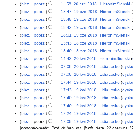
i
n
N
a
s
n
d
i
a
bież.
poprz.
11:58, 20 cze 2018
HieronimSienski
o
p
i
p
o
m
e
o
i
n
u
N
a
s
n
d
i
a
bież.
poprz.
18:47, 19 cze 2018
HieronimSienski
1
o
p
i
p
o
e
o
z
i
n
u
N
a
s
n
9
d
i
a
bież.
poprz.
18:45, 19 cze 2018
HieronimSienski
o
p
p
o
m
e
o
z
i
n
u
c
N
a
s
n
d
i
bież.
poprz.
18:42, 19 cze 2018
HieronimSienski
o
p
i
p
o
m
e
o
z
z
i
n
u
N
a
s
d
i
a
bież.
poprz.
18:01, 19 cze 2018
HieronimSienski
o
p
i
p
o
m
e
e
o
z
i
n
u
N
a
s
n
d
i
a
bież.
poprz.
13:43, 18 cze 2018
HieronimSienski
1
o
p
i
2
p
o
m
e
o
z
i
n
u
N
a
s
n
8
d
i
a
bież.
poprz.
13:40, 18 cze 2018
HieronimSienski
0
o
p
i
p
o
m
e
o
z
i
n
u
c
N
a
s
n
1
d
i
a
bież.
poprz.
14:42, 20 kwi 2018
HieronimSienski
2
o
p
i
p
o
m
e
o
z
z
i
n
u
8
N
a
s
n
0
d
i
a
bież.
poprz.
07:08, 20 kwi 2018
LidiaLosko
dysku
o
p
i
p
o
m
e
e
o
z
i
n
u
k
N
a
s
n
d
i
a
bież.
poprz.
07:08, 20 kwi 2018
LidiaLosko
dysku
o
p
i
2
p
o
m
e
o
z
w
i
n
u
N
a
s
n
d
i
a
bież.
poprz.
17:44, 19 kwi 2018
LidiaLosko
dysku
1
0
o
p
i
p
o
m
i
e
o
z
i
n
u
N
a
s
n
9
1
d
i
a
bież.
poprz.
17:43, 19 kwi 2018
LidiaLosko
dysku
o
p
i
2
p
o
m
e
o
z
i
n
u
k
8
a
s
n
d
i
a
bież.
poprz.
17:40, 19 kwi 2018
LidiaLosko
dysku
0
o
p
i
p
o
m
e
o
z
w
n
u
N
a
s
n
1
d
i
a
bież.
poprz.
17:40, 19 kwi 2018
LidiaLosko
dysku
o
p
i
p
o
m
i
o
z
i
n
u
8
N
a
s
n
d
i
a
bież.
poprz.
17:24, 19 kwi 2018
LidiaLosko
dysku
o
p
i
2
o
m
e
o
z
i
n
u
N
a
s
n
d
i
a
bież.
poprz.
17:05, 19 kwi 2018
LidiaLosko
dysku
0
p
i
p
o
m
e
o
z
i
n
u
a
s
n
|honorific-prefix=Prof. dr hab. inż. |birth_date=22 czerwca 
1
i
a
o
p
i
p
o
m
e
o
z