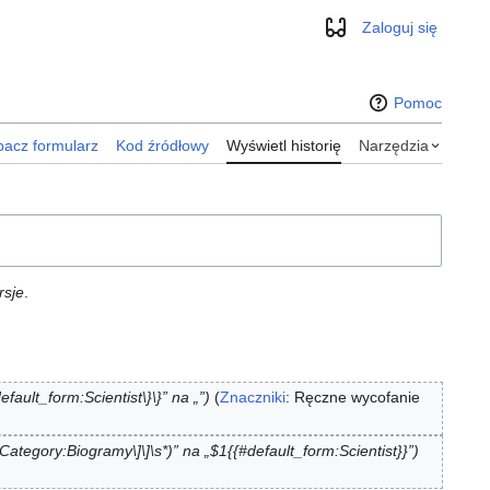
Zaloguj się
Wygląd
Pomoc
acz formularz
Kod źródłowy
Wyświetl historię
Narzędzia
rsje
.
fault_form:Scientist\}\}” na „”
Znaczniki
:
Ręczne wycofanie
Category:Biogramy\]\]\s*)” na „$1{{#default_form:Scientist}}”