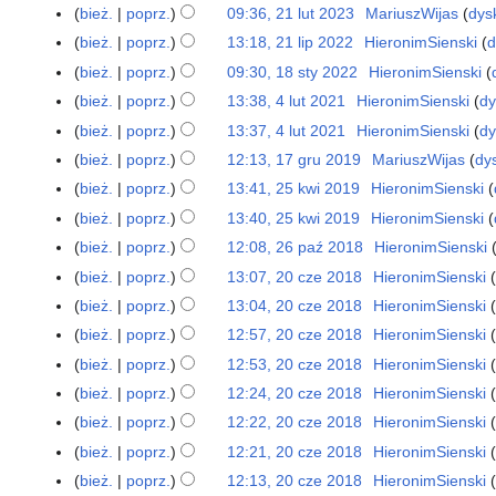
2
bież.
poprz.
09:36, 21 lut 2023
MariuszWijas
dys
2
0
1
bież.
poprz.
13:18, 21 lip 2022
HieronimSienski
d
2
2
l
N
1
bież.
poprz.
09:30, 18 sty 2022
HieronimSienski
1
6
u
i
l
N
8
bież.
poprz.
13:38, 4 lut 2021
HieronimSienski
dy
4
t
e
i
i
s
N
l
bież.
poprz.
13:37, 4 lut 2021
HieronimSienski
dy
2
p
p
e
t
i
u
N
bież.
poprz.
12:13, 17 gru 2019
MariuszWijas
dy
1
0
o
2
p
y
e
t
i
7
2
d
bież.
poprz.
13:41, 25 kwi 2019
HieronimSienski
2
0
o
2
p
2
e
g
3
N
a
5
2
d
bież.
poprz.
13:40, 25 kwi 2019
HieronimSienski
0
o
0
p
r
i
n
k
2
N
a
2
d
bież.
poprz.
12:08, 26 paź 2018
HieronimSienski
2
2
o
u
e
o
w
i
n
2
N
a
6
1
d
bież.
poprz.
13:07, 20 cze 2018
HieronimSienski
2
2
p
o
i
e
o
i
n
p
N
a
0
bież.
poprz.
13:04, 20 cze 2018
HieronimSienski
0
o
p
2
p
o
e
o
a
i
n
c
N
1
d
i
bież.
poprz.
12:57, 20 cze 2018
HieronimSienski
0
o
p
p
o
ź
e
o
z
i
9
N
a
s
1
d
i
bież.
poprz.
12:53, 20 cze 2018
HieronimSienski
o
p
2
p
o
e
e
i
n
u
9
N
a
s
d
i
bież.
poprz.
12:24, 20 cze 2018
HieronimSienski
0
o
p
2
p
e
o
z
i
n
u
N
a
s
1
d
i
bież.
poprz.
12:22, 20 cze 2018
HieronimSienski
0
o
p
o
m
e
o
z
i
n
u
8
N
a
s
1
d
bież.
poprz.
12:21, 20 cze 2018
HieronimSienski
o
p
i
p
o
m
e
o
z
i
n
u
8
N
a
d
i
a
bież.
poprz.
12:13, 20 cze 2018
HieronimSienski
o
p
i
p
o
m
e
o
z