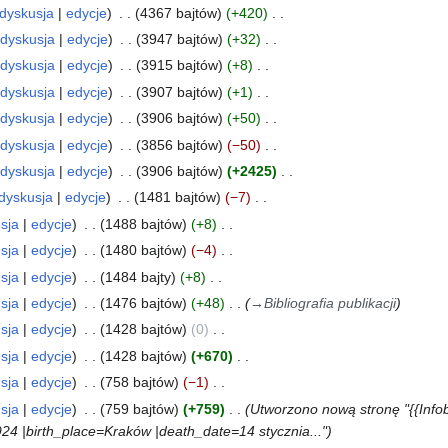
dyskusja
edycje
4367 bajtów
+420
dyskusja
edycje
3947 bajtów
+32
dyskusja
edycje
3915 bajtów
+8
dyskusja
edycje
3907 bajtów
+1
dyskusja
edycje
3906 bajtów
+50
dyskusja
edycje
3856 bajtów
−50
dyskusja
edycje
3906 bajtów
+2425
dyskusja
edycje
1481 bajtów
−7
sja
edycje
1488 bajtów
+8
sja
edycje
1480 bajtów
−4
sja
edycje
1484 bajty
+8
sja
edycje
1476 bajtów
+48
→
Bibliografia publikacji
sja
edycje
1428 bajtów
0
sja
edycje
1428 bajtów
+670
sja
edycje
758 bajtów
−1
sja
edycje
759 bajtów
+759
Utworzono nową stronę "{{Info
1924 |birth_place=Kraków |death_date=14 stycznia..."