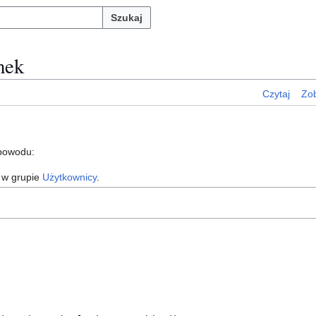
Szukaj
mek
Czytaj
Zob
 powodu:
 w grupie
Użytkownicy
.