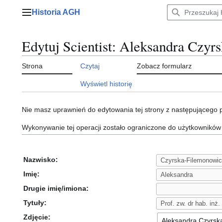
Przejdź
Historia AGH
do
Menu główne
zawartości
Edytuj Scientist: Aleksandra Czy
Strona
Czytaj
Zobacz formularz
Wyświetl historię
Nie masz uprawnień do edytowania tej strony z następującego
Wykonywanie tej operacji zostało ograniczone do użytkowników
Nazwisko:
Imię:
Drugie imię/imiona:
Tytuły:
Zdjęcie: