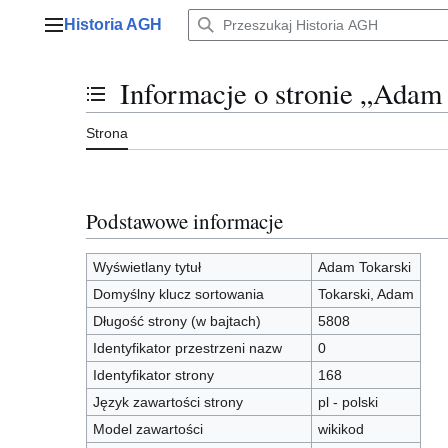
Przejdź
Historia AGH
do
Menu główne
zawartości
Informacje o stronie „Adam
Przełącz stan spisu treści
Strona
Podstawowe informacje
Wyświetlany tytuł
Adam Tokarski
Domyślny klucz sortowania
Tokarski, Adam
Długość strony (w bajtach)
5808
Identyfikator przestrzeni nazw
0
Identyfikator strony
168
Język zawartości strony
pl - polski
Model zawartości
wikikod