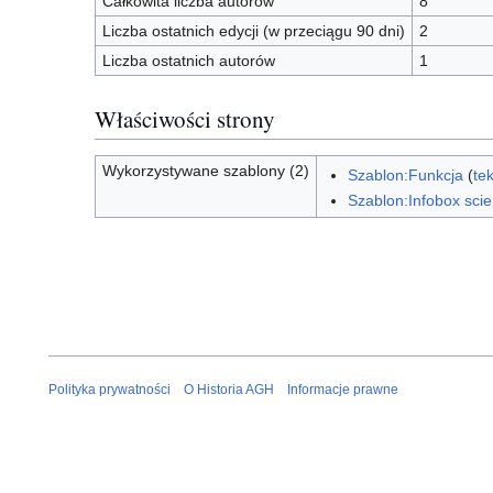
Całkowita liczba autorów
8
Liczba ostatnich edycji (w przeciągu 90 dni)
2
Liczba ostatnich autorów
1
Właściwości strony
Wykorzystywane szablony (2)
Szablon:Funkcja
(
te
Szablon:Infobox scien
Polityka prywatności
O Historia AGH
Informacje prawne