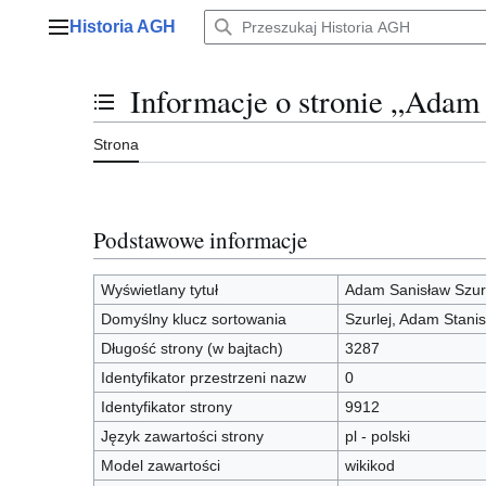
Przejdź
Historia AGH
do
Menu główne
zawartości
Informacje o stronie „Adam 
Przełącz stan spisu treści
Strona
Podstawowe informacje
Wyświetlany tytuł
Adam Sanisław Szurl
Domyślny klucz sortowania
Szurlej, Adam Stani
Długość strony (w bajtach)
3287
Identyfikator przestrzeni nazw
0
Identyfikator strony
9912
Język zawartości strony
pl - polski
Model zawartości
wikikod