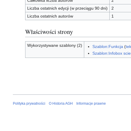
Całkowita liczba autorów
2
Liczba ostatnich edycji (w przeciągu 90 dni)
2
Liczba ostatnich autorów
1
Właściwości strony
Wykorzystywane szablony (2)
Szablon:Funkcja
(
te
Szablon:Infobox scien
Polityka prywatności
O Historia AGH
Informacje prawne