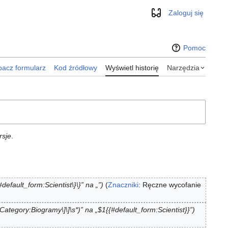
Zaloguj się
Wygląd
Pomoc
acz formularz
Kod źródłowy
Wyświetl historię
Narzędzia
rsje
.
default_form:Scientist\}\}” na „”
Znaczniki
:
Ręczne wycofanie
Category:Biogramy\]\]\s*)” na „$1{{#default_form:Scientist}}”