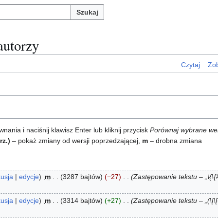
Szukaj
 autorzy
Czytaj
Zob
ia i naciśnij klawisz Enter lub kliknij przycisk
Porównaj wybrane we
rz.)
– pokaż zmiany od wersji poprzedzającej,
m
– drobna zmiana
usja
edycje
m
3287 bajtów
−27
Zastępowanie tekstu – „\{\{#
usja
edycje
m
3314 bajtów
+27
Zastępowanie tekstu – „(\[\[