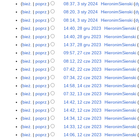
2
bież.
poprz.
08:37, 3 sty 2024
HieronimSienski
d
3
0
N
s
bież.
poprz.
08:20, 3 sty 2024
HieronimSienski
d
2
i
t
N
bież.
poprz.
08:14, 3 sty 2024
HieronimSienski
d
6
e
y
i
N
bież.
poprz.
14:40, 28 gru 2023
HieronimSienski
2
p
2
e
i
N
8
bież.
poprz.
14:40, 28 gru 2023
HieronimSienski
o
0
p
e
i
g
N
d
bież.
poprz.
14:37, 28 gru 2023
HieronimSienski
2
o
p
e
r
i
N
a
4
d
bież.
poprz.
09:57, 27 cze 2023
HieronimSienski
2
o
p
u
e
i
n
N
a
7
d
bież.
poprz.
08:12, 22 cze 2023
HieronimSienski
2
o
2
p
e
o
i
n
c
N
a
2
d
bież.
poprz.
07:42, 22 cze 2023
HieronimSienski
0
o
p
o
e
o
z
i
n
c
N
a
2
d
bież.
poprz.
07:34, 22 cze 2023
HieronimSienski
o
p
p
o
e
e
o
z
i
n
3
N
a
d
i
bież.
poprz.
14:58, 14 cze 2023
HieronimSienski
1
o
p
2
p
o
e
e
o
i
n
N
a
s
4
d
i
bież.
poprz.
07:32, 13 cze 2023
HieronimSienski
1
0
o
p
2
p
o
e
o
i
n
u
c
N
a
s
3
2
d
i
bież.
poprz.
14:42, 12 cze 2023
HieronimSienski
1
0
o
p
p
o
e
o
z
z
i
n
u
c
3
N
a
s
2
2
d
i
bież.
poprz.
14:42, 12 cze 2023
HieronimSienski
o
p
p
o
m
e
e
o
z
z
i
n
u
c
3
a
s
d
i
bież.
poprz.
14:34, 12 cze 2023
HieronimSienski
o
p
i
2
p
o
m
e
e
o
z
z
n
u
N
a
s
d
i
a
bież.
poprz.
14:33, 12 cze 2023
HieronimSienski
0
o
p
i
2
p
o
m
e
o
z
i
n
u
N
a
s
n
2
d
i
a
bież.
poprz.
14:06, 12 cze 2023
HieronimSienski
0
o
p
i
2
o
m
e
o
z