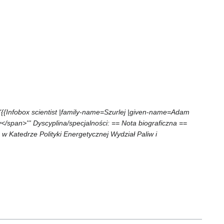
{{Infobox scientist |family-name=Szurlej |given-name=Adam
y</span>''' Dyscyplina/specjalności: == Nota biograficzna ==
 Katedrze Polityki Energetycznej Wydział Paliw i