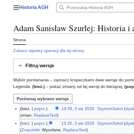
Przejdź
Historia AGH
do
Menu główne
zawartości
Adam Sanisław Szurlej
: Historia i
Strona
Zobacz rejestry operacji dla tej strony
Filtruj wersje
Wybór porównania – zaznacz kropeczkami dwie wersje do porównan
Legenda:
(bież.)
– pokaż zmiany od tej wersji do bieżącej,
(pop
bież.
poprz.
14:39, 3 sie 2026
SzymonSokol
dysk
3
zmian
ReplaceText
s
i
bież.
poprz.
13:25, 3 sie 2026
SzymonSokol
dysk
e
Znaczniki
:
Wycofane
ReplaceText