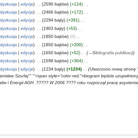
dyskusja
edycje
2590 bajtów
+124
dyskusja
edycje
2466 bajtów
+172
dyskusja
edycje
2294 bajty
+391
dyskusja
edycje
1903 bajty
+53
dyskusja
edycje
1850 bajtów
0
dyskusja
edycje
1850 bajtów
+200
dyskusja
edycje
1650 bajtów
+52
→
Bibliografia publikacji
dyskusja
edycje
1598 bajtów
+364
dyskusja
edycje
1234 bajty
+1234
Utworzono nową stronę "
nisław Szurlej''' '''<span style="color:red;">biogram będzie uzupełnion
liw i Energii AGH. ????? W 2006 ???? roku rozpoczął pracę asystenta w