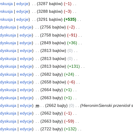
yskusja
edycje
3287 bajtów
−1
yskusja
edycje
3288 bajtów
−3
yskusja
edycje
3291 bajtów
+535
dyskusja
edycje
2756 bajtów
−2
dyskusja
edycje
2758 bajtów
−91
dyskusja
edycje
2849 bajtów
+36
dyskusja
edycje
2813 bajtów
0
dyskusja
edycje
2813 bajtów
0
dyskusja
edycje
2813 bajtów
+131
dyskusja
edycje
2682 bajty
+24
dyskusja
edycje
2658 bajtów
−6
dyskusja
edycje
2664 bajty
+1
dyskusja
edycje
2663 bajty
+1
dyskusja
edycje
m
2662 bajty
0
HieronimSienski przeniósł 
dyskusja
edycje
2662 bajty
−1
dyskusja
edycje
2663 bajty
−59
dyskusja
edycje
2722 bajty
+132