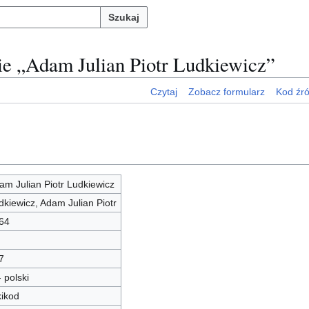
Szukaj
nie „Adam Julian Piotr Ludkiewicz”
Czytaj
Zobacz formularz
Kod źr
am Julian Piotr Ludkiewicz
dkiewicz, Adam Julian Piotr
64
7
- polski
kikod