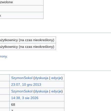
zwolone
k
żytkownicy (na czas nieokreślony)
żytkownicy (na czas nieokreślony)
rony.
SzymonSokol
(
dyskusja
|
edycje
)
23:07, 10 gru 2013
SzymonSokol
(
dyskusja
|
edycje
)
14:38, 3 sie 2026
68