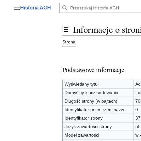
Przejdź
Historia AGH
do
Menu główne
zawartości
Informacje o stro
Przełącz stan spisu treści
Strona
Podstawowe informacje
Wyświetlany tytuł
Ad
Domyślny klucz sortowania
Lu
Długość strony (w bajtach)
70
Identyfikator przestrzeni nazw
0
Identyfikator strony
37
Język zawartości strony
pl 
Model zawartości
wi