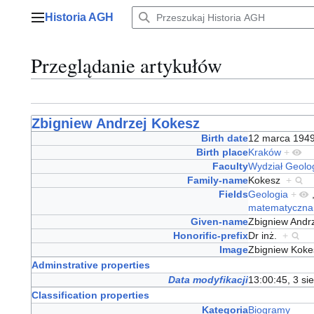
Przejdź
Historia AGH
do
Menu główne
zawartości
Przeglądanie artykułów
Zbigniew Andrzej Kokesz
Birth date
12 marca 19
Birth place
Kraków
+
Faculty
Wydział Geolog
Family-name
Kokesz
+
Fields
Geologia
+
matematyczna
Given-name
Zbigniew And
Honorific-prefix
Dr inż.
+
Image
Zbigniew Kok
Adminstrative properties
Data modyfikacji
13:00:45, 3 si
Classification properties
Kategoria
Biogramy