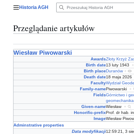
Przejdź
Historia AGH
do
Menu główne
zawartości
Przeglądanie artykułów
Wiesław Piwowarski
Awards
Złoty Krzyż Za
Birth date
13 luty 1943
+
Birth place
Duranów
+
Death date
18 maja 202
Faculty
Wydział Geodez
Family-name
Piwowarski
+
Fields
Górnictwo i ge
geomechanika
Given-name
Wiesław
+
Honorific-prefix
Prof. dr hab. 
Image
Wiesław Piwow
Adminstrative properties
Data modyfikacji
12:59:21, 3 si