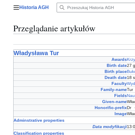
Przejdź
Historia AGH
do
Menu główne
zawartości
Przeglądanie artykułów
Władysława Tur
Awards
Krz
Birth date
27 
Birth place
Buk
Death date
18 
Faculty
Wydz
Family-name
Tu
Fields
Nau
Given-name
Wła
Honorific-prefix
Dr
Image
Wła
Adminstrative properties
Data modyfikacji
13:0
Classification properties