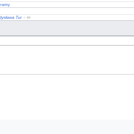
gramy
dysława Tur
+