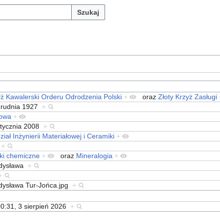
Szukaj
yż Kawalerski Orderu Odrodzenia Polski
+
oraz
Złoty Krzyż Zasługi
grudnia 1927
+
owa
+
stycznia 2008
+
iał Inżynierii Materiałowej i Ceramiki
+
r
+
ki chemiczne
+
oraz
Mineralogia
+
dysława
+
+
dysława Tur-Jońca.jpg
+
0:31, 3 sierpień 2026
+