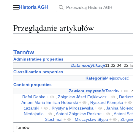
Przejdź
Historia AGH
do
Menu główne
zawartości
Przeglądanie artykułów
Tarnów
Adminstrative properties
Data modyfikacji
11:02:04, 22 l
Classification properties
Kategoria
Miejscowość
Content properties
Zawiera zapytanie
Tarnów
+
o
Rafał Dańko
+
,
Zbigniew Józef Fajklewicz
+
,
Darius
Antoni Maria Emilian Hoborski
+
,
Ryszard Klempka
+
Łazarski
+
,
Krystyna Miroszewska
+
,
Janina Molen
Niedojadło
+
,
Antoni Zbigniew Rozkrut
+
,
Antoni Sc
Stochmal
+
,
Mieczysław Stypa
+
,
Zbign