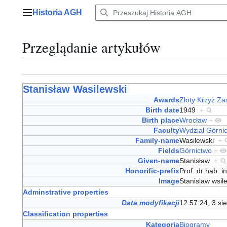
Przejdź
Historia AGH
do
Menu główne
zawartości
Przeglądanie artykułów
Stanisław Wasilewski
Awards
Złoty Krzyż Za
Birth date
1949
+
Birth place
Wrocław
+
Faculty
Wydział Górnic
Family-name
Wasilewski
+
Fields
Górnictwo
+
Given-name
Stanisław
+
Honorific-prefix
Prof. dr hab. 
Image
Stanislaw wsil
Adminstrative properties
Data modyfikacji
12:57:24, 3 si
Classification properties
Kategoria
Biogramy