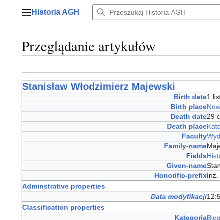
Przejdź
Historia AGH
do
Menu główne
zawartości
Przeglądanie artykułów
Stanisław Włodzimierz Majewski
Birth date
1 l
Birth place
Now
Death date
29 
Death place
Kat
Faculty
Wyd
Family-name
Maj
Fields
Hist
Given-name
Sta
Honorific-prefix
Inż
Adminstrative properties
Data modyfikacji
12:5
Classification properties
Kategoria
Bio