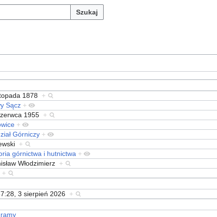
Szukaj
istopada 1878
+
y Sącz
+
czerwca 1955
+
owice
+
ział Górniczy
+
ewski
+
oria górnictwa i hutnictwa
+
nisław Włodzimierz
+
.
+
7:28, 3 sierpień 2026
+
gramy