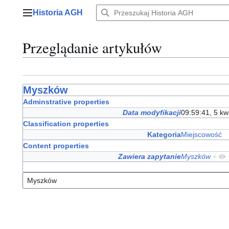
Przejdź
Historia AGH
do
Menu główne
zawartości
Przeglądanie artykułów
Myszków
Adminstrative properties
Data modyfikacji
09:59:41, 5 kw
Classification properties
Kategoria
Miejscowość
Content properties
Zawiera zapytanie
Myszków
+