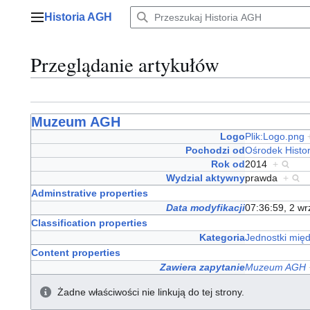
Przejdź
Historia AGH
do
Menu główne
zawartości
Przeglądanie artykułów
Muzeum AGH
Logo
Plik:Logo.png
Pochodzi od
Ośrodek Histor
Rok od
2014
+
Wydzial aktywny
prawda
+
Adminstrative properties
Data modyfikacji
07:36:59, 2 w
Classification properties
Kategoria
Jednostki mię
Content properties
Zawiera zapytanie
Muzeum AGH
Żadne właściwości nie linkują do tej strony.