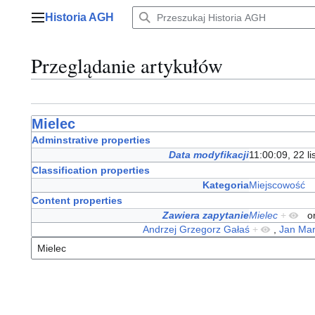
Przejdź
Historia AGH
do
Menu główne
zawartości
Przeglądanie artykułów
Mielec
Adminstrative properties
Data modyfikacji
11:00:09, 22 l
Classification properties
Kategoria
Miejscowość
Content properties
Zawiera zapytanie
Mielec
+
o
Andrzej Grzegorz Gałaś
+
,
Jan Mar