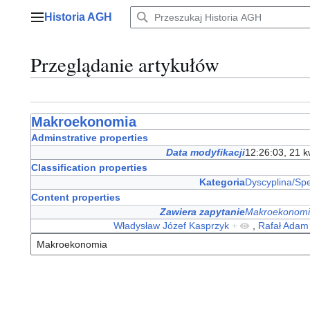
Przejdź
Historia AGH
do
Menu główne
zawartości
Przeglądanie artykułów
Makroekonomia
Adminstrative properties
Data modyfikacji
12:26:03, 21 k
Classification properties
Kategoria
Dyscyplina/Spe
Content properties
Zawiera zapytanie
Makroekonom
Władysław Józef Kasprzyk
+
,
Rafał Adam