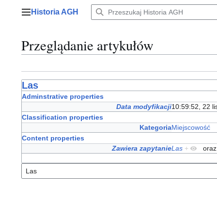
Przejdź
Historia AGH
do
Menu główne
zawartości
Przeglądanie artykułów
Las
Adminstrative properties
Data modyfikacji
10:59:52, 22 l
Classification properties
Kategoria
Miejscowość
Content properties
Zawiera zapytanie
Las
+
ora