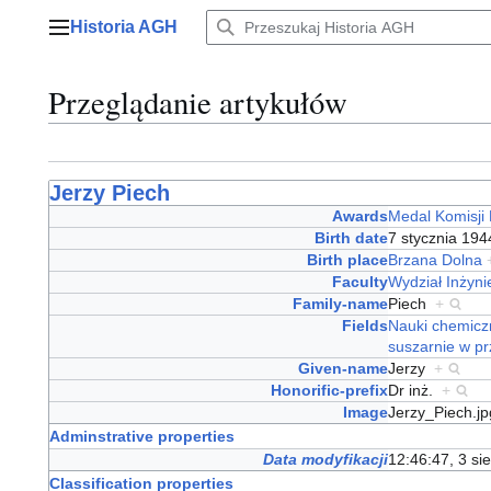
Przejdź
Historia AGH
do
Menu główne
zawartości
Przeglądanie artykułów
Jerzy Piech
Awards
Medal Komisji
Birth date
7 stycznia 19
Birth place
Brzana Dolna
Faculty
Wydział Inżynie
Family-name
Piech
+
Fields
Nauki chemicz
suszarnie w p
Given-name
Jerzy
+
Honorific-prefix
Dr inż.
+
Image
Jerzy_Piech.j
Adminstrative properties
Data modyfikacji
12:46:47, 3 si
Classification properties