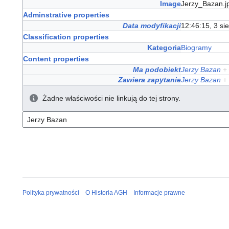
Image
Jerzy_Bazan.
Adminstrative properties
Data modyfikacji
12:46:15, 3 si
Classification properties
Kategoria
Biogramy
Content properties
Ma podobiekt
Jerzy Bazan
+
Zawiera zapytanie
Jerzy Bazan
+
Żadne właściwości nie linkują do tej strony.
Polityka prywatności
O Historia AGH
Informacje prawne