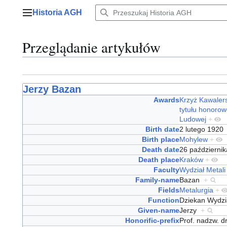
Przejdź
Historia AGH
do
Menu główne
zawartości
Przeglądanie artykułów
Jerzy Bazan
Awards
Krzyż Kawalers
tytułu honorow
Ludowej
+
Birth date
2 lutego 192
Birth place
Mohylew
+
Death date
26 październi
Death place
Kraków
+
Faculty
Wydział Metali
Family-name
Bazan
+
Fields
Metalurgia
+
Function
Dziekan Wydzi
Given-name
Jerzy
+
Honorific-prefix
Prof. nadzw. d