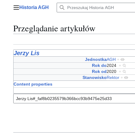
Przejdź
Historia AGH
do
Menu główne
zawartości
Przeglądanie artykułów
Jerzy Lis
Jednostka
AGH
+
Rok do
2024
+
Rok od
2020
+
Stanowisko
Rektor
+
Content properties