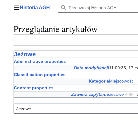
Przejdź
Historia AGH
do
Menu główne
zawartości
Przeglądanie artykułów
Jeżowe
Adminstrative properties
Data modyfikacji
11:09:35, 17 c
Classification properties
Kategoria
Miejscowość
Content properties
Zawiera zapytanie
Jeżowe
+
o