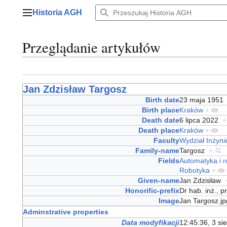
Przejdź
Historia AGH
do
Menu główne
zawartości
Przeglądanie artykułów
Jan Zdzisław Targosz
Birth date
23 maja 195
Birth place
Kraków
+
Death date
6 lipca 2022
+
Death place
Kraków
+
Faculty
Wydział Inżyni
Family-name
Targosz
+
Fields
Automatyka i r
Robotyka
+
Given-name
Jan Zdzisław
Honorific-prefix
Dr hab. inż., 
Image
Jan Targosz.j
Adminstrative properties
Data modyfikacji
12:45:36, 3 si