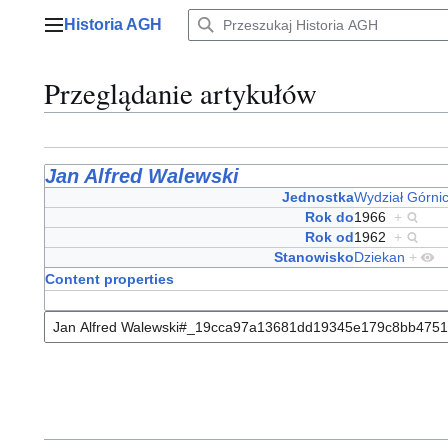
Przejdź
Historia AGH
do
Menu główne
zawartości
Przeglądanie artykułów
Jan Alfred Walewski
Jednostka
Wydział Górni
Rok do
1966
+
Rok od
1962
+
Stanowisko
Dziekan
+
Content properties