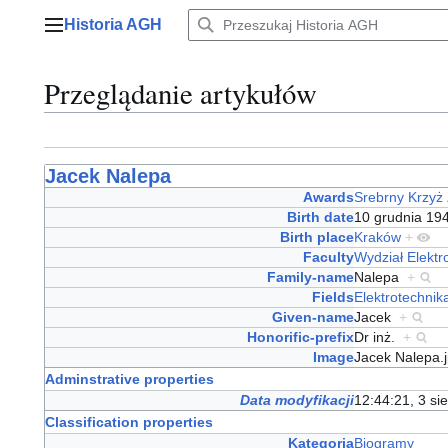
Przejdź
Historia AGH
do
Menu główne
zawartości
Przeglądanie artykułów
Jacek Nalepa
Awards
Srebrny Krzyż 
Birth date
10 grudnia 1
Birth place
Kraków
+
Faculty
Wydział Elektro
Family-name
Nalepa
+
Fields
Elektrotechnik
Given-name
Jacek
+
Honorific-prefix
Dr inż.
+
Image
Jacek Nalepa
Adminstrative properties
Data modyfikacji
12:44:21, 3 si
Classification properties
Kategoria
Biogramy