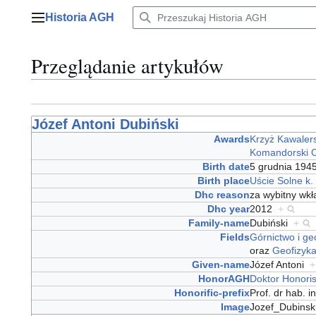
Przejdź
Historia AGH
do
Menu główne
zawartości
Przeglądanie artykułów
Józef Antoni Dubiński
Awards
Krzyż Kawalers
Komandorski O
Birth date
5 grudnia 19
Birth place
Uście Solne k.
Dhc reason
za wybitny wkł
Dhc year
2012
+
Family-name
Dubiński
+
Fields
Górnictwo i ge
oraz
Geofizyka
Given-name
Józef Antoni
+
HonorAGH
Doktor Honori
Honorific-prefix
Prof. dr hab. 
Image
Jozef_Dubinsk