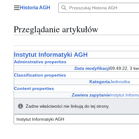
Przejdź
Historia AGH
do
Menu główne
zawartości
Przeglądanie artykułów
Instytut Informatyki AGH
Adminstrative properties
Data modyfikacji
09:49:22, 3 kw
Classification properties
Kategoria
Jednostka
Content properties
Zawiera zapytanie
Instytut Infor
Żadne właściwości nie linkują do tej strony.