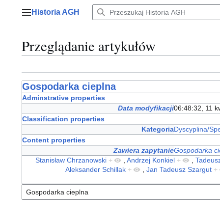
Przejdź
Historia AGH
do
Menu główne
zawartości
Przeglądanie artykułów
Gospodarka cieplna
Adminstrative properties
Data modyfikacji
06:48:32, 11 k
Classification properties
Kategoria
Dyscyplina/Spe
Content properties
Zawiera zapytanie
Gospodarka ci
Stanisław Chrzanowski
+
,
Andrzej Konkiel
+
,
Tadeusz
Aleksander Schillak
+
,
Jan Tadeusz Szargut
+