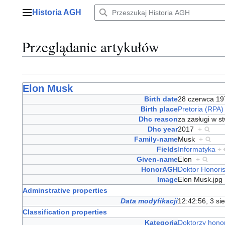
Przejdź
Historia AGH
do
Menu główne
zawartości
Przeglądanie artykułów
Elon Musk
Birth date
28 czerwca 1
Birth place
Pretoria (RPA)
Dhc reason
za zasługi w s
Dhc year
2017
+
Family-name
Musk
+
Fields
Informatyka
+
Given-name
Elon
+
HonorAGH
Doktor Honori
Image
Elon Musk.jp
Adminstrative properties
Data modyfikacji
12:42:56, 3 si
Classification properties
Kategoria
Doktorzy hono