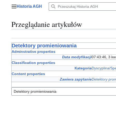
Przejdź
Historia AGH
do
Menu główne
zawartości
Przeglądanie artykułów
Detektory promieniowania
Adminstrative properties
Data modyfikacji
07:43:46, 3 kw
Classification properties
Kategoria
Dyscyplina/Spe
Content properties
Zawiera zapytanie
Detektory pro