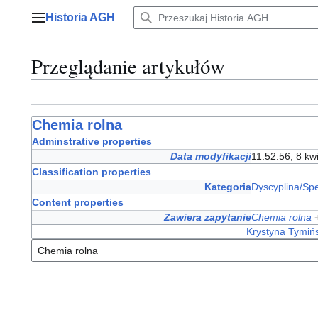
Przejdź
Historia AGH
do
Menu główne
zawartości
Przeglądanie artykułów
Chemia rolna
Adminstrative properties
Data modyfikacji
11:52:56, 8 kw
Classification properties
Kategoria
Dyscyplina/Spe
Content properties
Zawiera zapytanie
Chemia rolna
Krystyna Tymiń