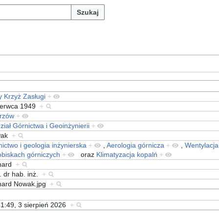
Szukaj
y Krzyż Zasługi
+
zerwca 1949
+
rzów
+
iał Górnictwa i Geoinżynierii
+
wak
+
ictwo i geologia inżynierska
+
,
Aerologia górnicza
+
,
Wentylacja
obiskach górniczych
+
oraz
Klimatyzacja kopalń
+
nard
+
. dr hab. inż.
+
nard Nowak.jpg
+
1:49, 3 sierpień 2026
+