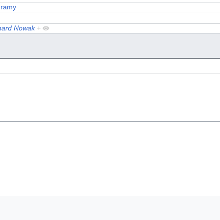
gramy
nard Nowak
+