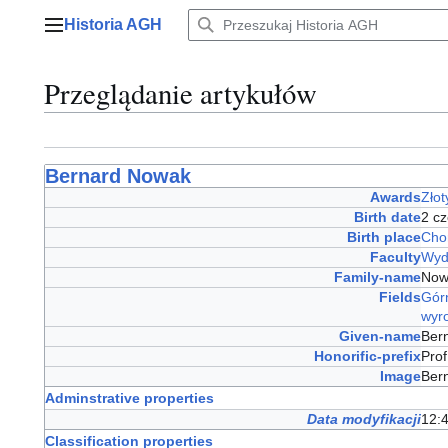
Przejdź
Historia AGH
do
Menu główne
zawartości
Przeglądanie artykułów
Bernard Nowak
Awards
Złot
Birth date
2 c
Birth place
Cho
Faculty
Wydz
Family-name
No
Fields
Górn
wyr
Given-name
Ber
Honorific-prefix
Prof
Image
Ber
Adminstrative properties
Data modyfikacji
12:4
Classification properties