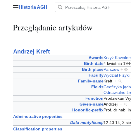
Przejdź
Historia AGH
do
Menu główne
zawartości
Przeglądanie artykułów
Andrzej Kreft
Awards
Krzyż Kawalers
Birth date
4 kwietnia 19
Birth place
Parczew
+
Faculty
Wydział Fizyki
Family-name
Kreft
+
Fields
Geofizyka jąd
Odnawialne źró
Function
Prodziekan Wyd
Given-name
Andrzej
+
Honorific-prefix
Prof. dr hab. 
Adminstrative properties
Data modyfikacji
12:40:14, 3 si
Classification properties