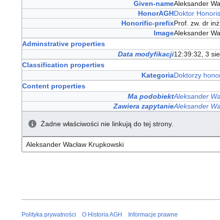
Given-name
Aleksander W
HonorAGH
Doktor Honori
Honorific-prefix
Prof. zw. dr in
Image
Aleksander Wa
Adminstrative properties
Data modyfikacji
12:39:32, 3 si
Classification properties
Kategoria
Doktorzy hono
Content properties
Ma podobiekt
Aleksander Wa
Zawiera zapytanie
Aleksander Wa
Żadne właściwości nie linkują do tej strony.
Polityka prywatności
O Historia AGH
Informacje prawne