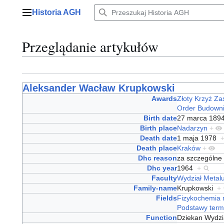
Przejdź
Historia AGH
do
Menu główne
zawartości
Przeglądanie artykułów
Aleksander Wacław Krupkowski
Awards
Złoty Krzyż Za
Order Budowni
Birth date
27 marca 18
Birth place
Nadarzyn
+
Death date
1 maja 1978
Death place
Kraków
+
Dhc reason
za szczególne 
Dhc year
1964
+
Faculty
Wydział Metalu
Family-name
Krupkowski
+
Fields
Fizykochemia 
Podstawy term
Function
Dziekan Wydzi