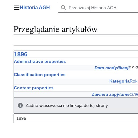
Przejdź
Historia AGH
do
Menu główne
zawartości
Przeglądanie artykułów
1896
Adminstrative properties
Data modyfikacji
19:3
Classification properties
Kategoria
Rok
Content properties
Zawiera zapytanie
189
Żadne właściwości nie linkują do tej strony.