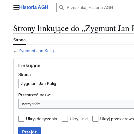
Przejdź
Historia AGH
do
Menu główne
zawartości
Strony linkujące do „Zygmunt Jan 
Strona
←
Zygmunt Jan Kulig
Linkujące
Strona:
Przestrzeń nazw:
wszystkie
Ukryj dołączenia
Ukryj linki
Ukryj przekierowa
Przejdź